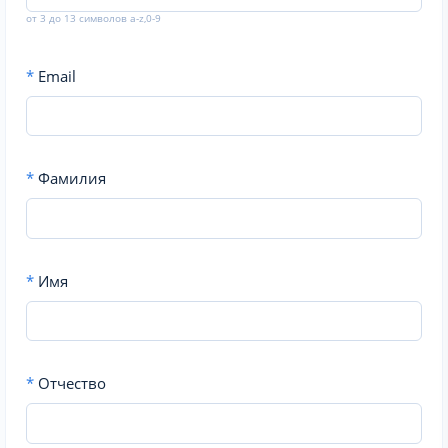
от 3 до 13 символов a-z,0-9
*
Email
*
Фамилия
*
Имя
*
Отчество