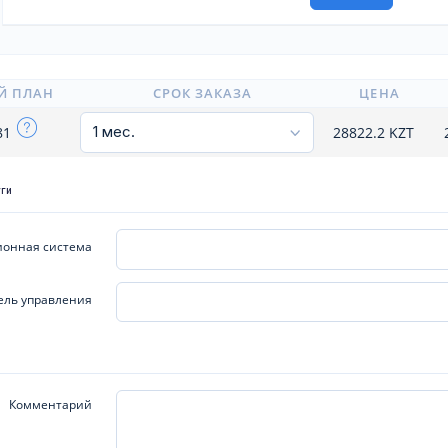
Й ПЛАН
СРОК ЗАКАЗА
ЦЕНА
81
28822.2
KZT
уги
онная система
ель управления
Комментарий