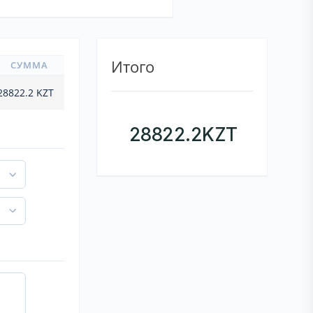
Итого
СУММА
28822.2
KZT
28822.2
KZT