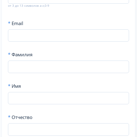
от 3 до 13 символов a-z,0-9
*
Email
*
Фамилия
*
Имя
*
Отчество