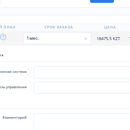
Й ПЛАН
СРОК ЗАКАЗА
ЦЕНА
18475.5
KZT
уги
онная система
ель управления
Комментарий