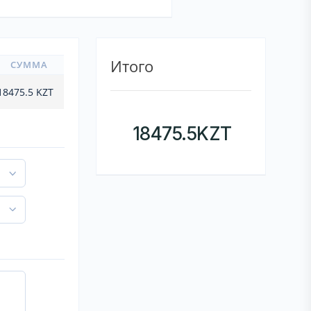
Итого
СУММА
18475.5
KZT
18475.5
KZT