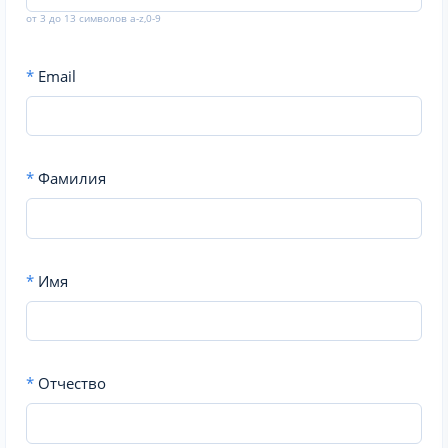
от 3 до 13 символов a-z,0-9
*
Email
*
Фамилия
*
Имя
*
Отчество