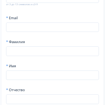
от 3 до 13 символов a-z,0-9
*
Email
*
Фамилия
*
Имя
*
Отчество