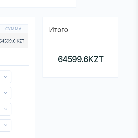
Итого
СУММА
64599.6
KZT
64599.6
KZT