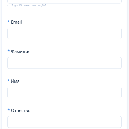
от 3 до 13 символов a-z,0-9
*
Email
*
Фамилия
*
Имя
*
Отчество