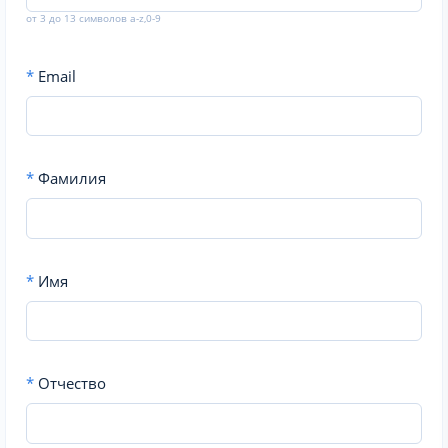
от 3 до 13 символов a-z,0-9
*
Email
*
Фамилия
*
Имя
*
Отчество