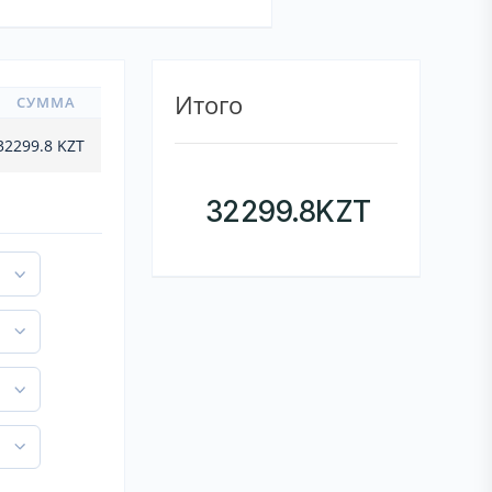
Итого
СУММА
32299.8
KZT
32299.8
KZT