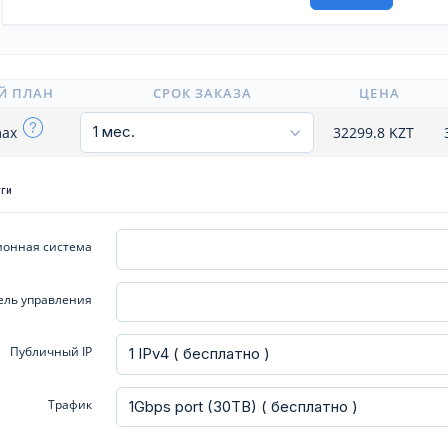
Й ПЛАН
СРОК ЗАКАЗА
ЦЕНА
max
32299.8
KZT
уги
онная система
ель управления
Публичный IP
Трафик