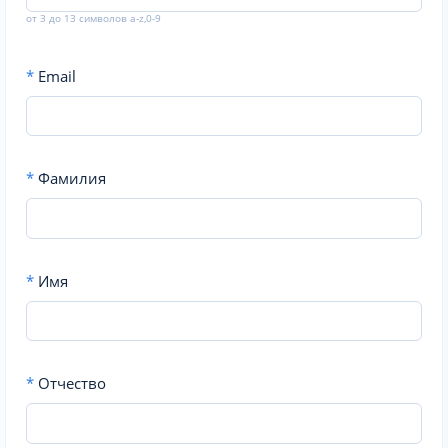
от 3 до 13 символов a-z,0-9
*
Email
*
Фамилия
*
Имя
*
Отчество