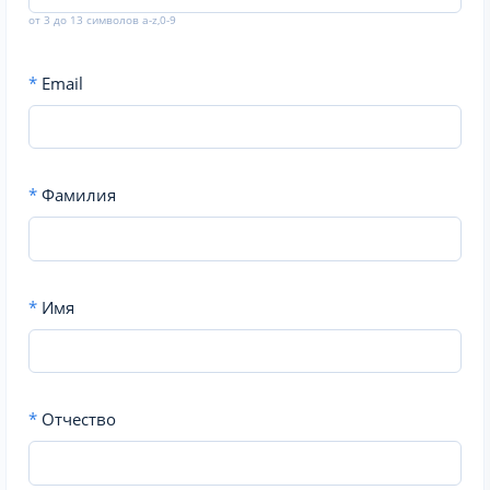
от 3 до 13 символов a-z,0-9
*
Email
*
Фамилия
*
Имя
*
Отчество