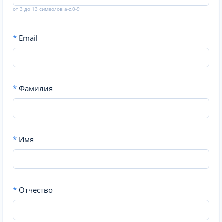
от 3 до 13 символов a-z,0-9
*
Email
*
Фамилия
*
Имя
*
Отчество