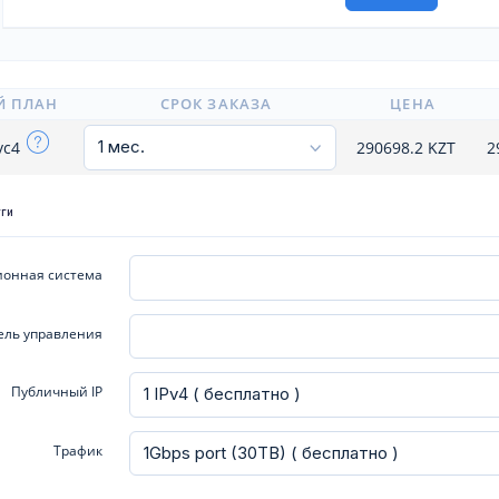
Й ПЛАН
СРОК ЗАКАЗА
ЦЕНА
yc4
290698.2
KZT
2
уги
онная система
ель управления
Публичный IP
Трафик