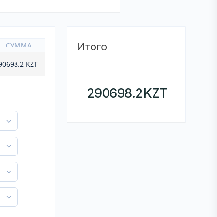
Итого
СУММА
90698.2
KZT
290698.2
KZT