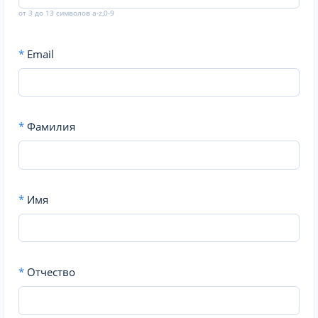
от 3 до 13 символов a-z,0-9
*
Email
*
Фамилия
*
Имя
*
Отчество