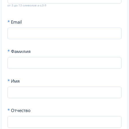
от 3 до 13 символов a-z,0-9
*
Email
*
Фамилия
*
Имя
*
Отчество