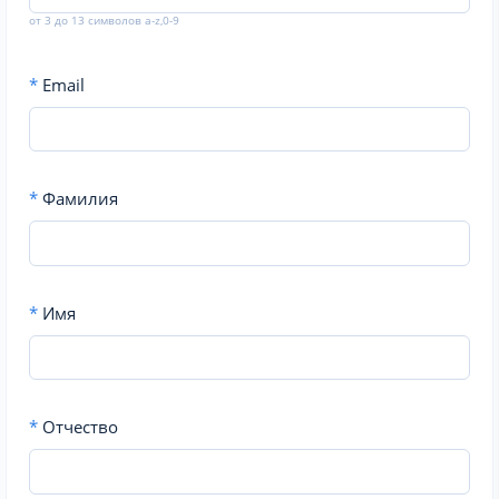
от 3 до 13 символов a-z,0-9
*
Email
*
Фамилия
*
Имя
*
Отчество