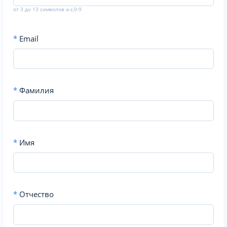
от 3 до 13 символов a-z,0-9
*
Email
*
Фамилия
*
Имя
*
Отчество