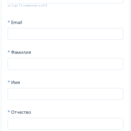
от 3 до 13 символов a-z,0-9
*
Email
*
Фамилия
*
Имя
*
Отчество