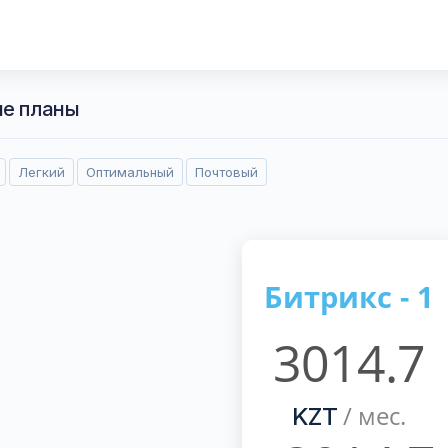
ые планы
Легкий
Оптимальный
Почтовый
Битрикс - 1
3014.7
/ мес.
KZT