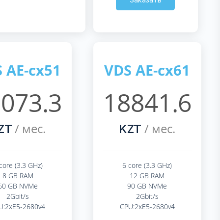
 AE-cx51
VDS AE-cx61
073.3
18841.6
/ мес.
/ мес.
ZT
KZT
core (3.3 GHz)
6 core (3.3 GHz)
8 GB RAM
12 GB RAM
60 GB NVMe
90 GB NVMe
2Gbit/s
2Gbit/s
U:2xE5-2680v4
CPU:2xE5-2680v4