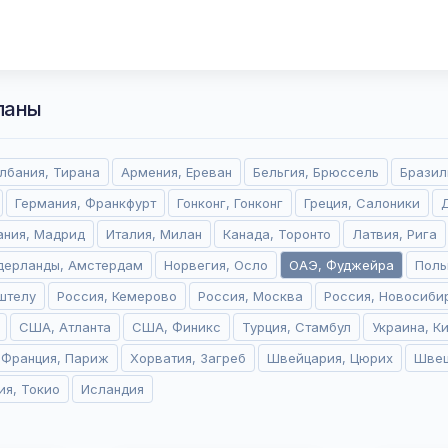
ланы
лбания, Тирана
Армения, Ереван
Бельгия, Брюссель
Бразил
Германия, Франкфурт
Гонконг, Гонконг
Греция, Салоники
ания, Мадрид
Италия, Милан
Канада, Торонто
Латвия, Рига
дерланды, Амстердам
Норвегия, Осло
ОАЭ, Фуджейра
Поль
штелу
Россия, Кемерово
Россия, Москва
Россия, Новосиби
США, Атланта
США, Финикс
Турция, Стамбул
Украина, К
Франция, Париж
Хорватия, Загреб
Швейцария, Цюрих
Швец
ия, Токио
Исландия