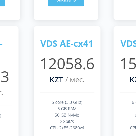
-
VDS AE-cx41
VDS
12058.6
15
.3
/ мес.
KZT
K
.
5 core (3.3 GHz)
6 
6 GB RAM
50 GB NVMe
)
2Gbit/s
CPU:2xE5-2680v4
CP