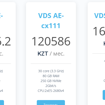
-
VDS AE-
VD
cx111
16
.2
120586
с.
/ мес.
KZT
z)
30 core (3.3 GHz)
80 GB RAM
e
250 GB NVMe
2Gbit/s
v4
CPU:2xE5-2680v4
Заказать