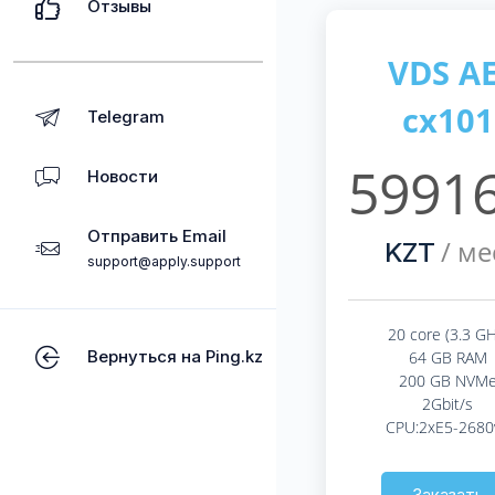
Отзывы
VDS AE
cx101
Telegram
59916
Новости
Отправить Email
/ ме
KZT
support@apply.support
20 core (3.3 GH
Вернуться на Ping.kz
64 GB RAM
200 GB NVM
2Gbit/s
CPU:2xE5-2680
Заказать