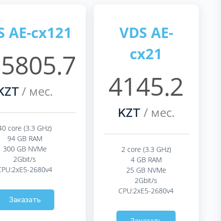
S AE-cx121
VDS AE-
cx21
5805.7
4145.2
/ мес.
KZT
/ мес.
KZT
40 core (3.3 GHz)
94 GB RAM
300 GB NVMe
2 core (3.3 GHz)
2Gbit/s
4 GB RAM
CPU:2xE5-2680v4
25 GB NVMe
2Gbit/s
CPU:2xE5-2680v4
Заказать
Заказать