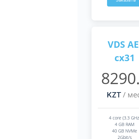
VDS AE
cx31
8290
/ мес
KZT
4 core (3.3 GHz
4 GB RAM
40 GB NVMe
2Gbit/s