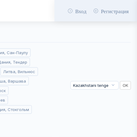
Вход
Регистрация
ия, Сан-Паулу
Дания, Тендер
Литва, Вильнюс
ша, Варшава
рск
иев
ия, Стокгольм