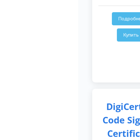
Подробн
Купить
DigiCer
Code Si
Certifi