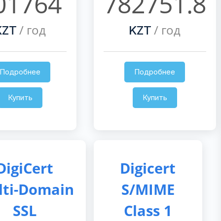
01764
782751.8
/ год
/ год
KZT
KZT
Подробнее
Подробнее
Купить
Купить
DigiCert
Digicert
lti-Domain
S/MIME
SSL
Class 1