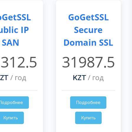
oGetSSL
GoGetSSL
ublic IP
Secure
SAN
Domain SSL
312.5
31987.5
/ год
/ год
ZT
KZT
Подробнее
Подробнее
Купить
Купить