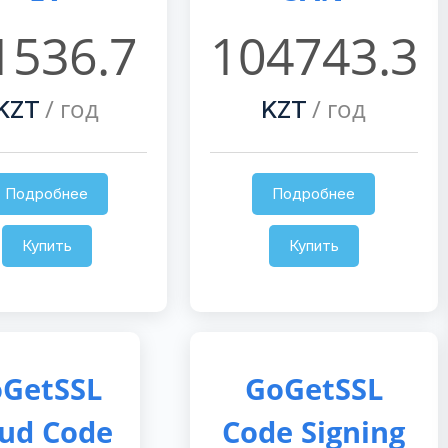
1536.7
104743.3
/ год
/ год
KZT
KZT
Подробнее
Подробнее
Купить
Купить
GetSSL
GoGetSSL
oud Code
Code Signing