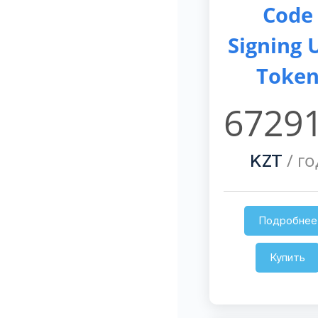
Code
Signing 
Toke
67291
/ го
KZT
Подробнее
Купить