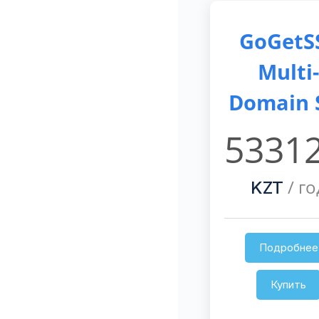
GoGetS
Multi-
Domain 
53312
/ го
KZT
Подробнее
Купить