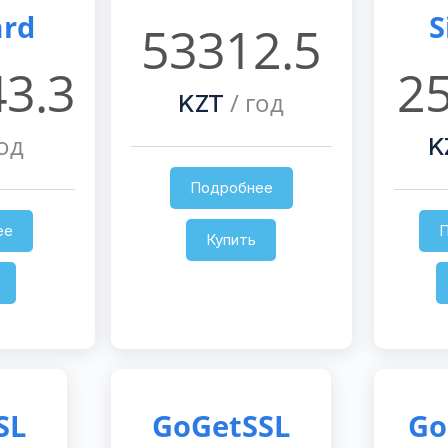
ard
S
53312.5
3.3
2
/ год
KZT
од
K
Подробнее
ее
Купить
SL
GoGetSSL
Go