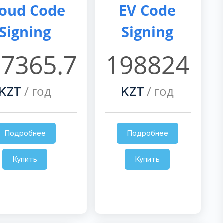
loud Code
EV Code
Signing
Signing
7365.7
198824
/ год
/ год
KZT
KZT
Подробнее
Подробнее
Купить
Купить