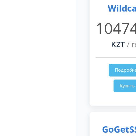
Wildc
10474
/ г
KZT
Подробн
Купить
GoGetS