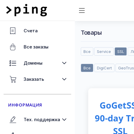
Счета
Товары
Все заказы
Все
Service
SSL
Л
Домены
Все
DigiCert
GeoTrus
Заказать
GoGetS
ИНФОРМАЦИЯ
90-day Tr
Тех. поддержка
SSL