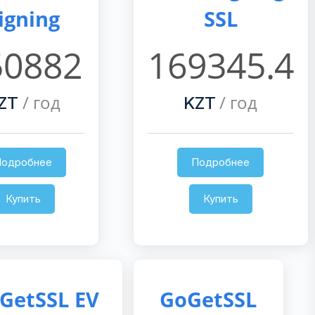
igning
SSL
50882
169345.4
/ год
/ год
ZT
KZT
Подробнее
Подробнее
Купить
Купить
GetSSL EV
GoGetSSL