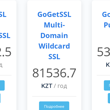
SL
GoGetSSL
G
Multi-
P
SSL
Domain
Wildcard
.5
53
SSL
д
K
81536.7
/ год
KZT
Подробнее