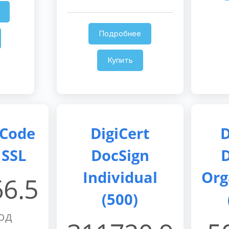
Подробнее
Купить
 Code
DigiCert
D
 SSL
DocSign
D
Individual
Org
6.5
(500)
од