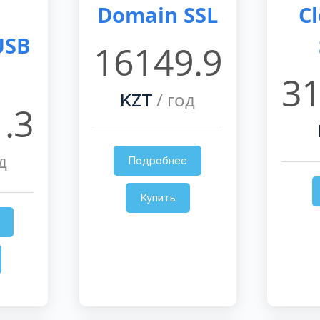
Domain SSL
C
USB
16149.9
n
31
/ год
KZT
.3
д
Подробнее
Купить