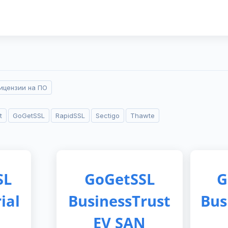
ицензии на ПО
t
GoGetSSL
RapidSSL
Sectigo
Thawte
SL
GoGetSSL
G
ial
BusinessTrust
Bus
EV SAN