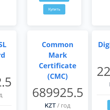
Купить
SL
Common
Dig
rd
Mark
Certificate
22
(CMC)
.5
689925.5
д
/ год
KZT