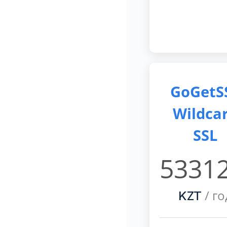
GoGetS
Wildca
SSL
53312
/ го
KZT