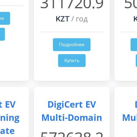
311720.9
5
/ год
KZT
ее
Подробнее
Купить
t EV
DigiCert EV
gning
Multi-Domain
Mu
cate