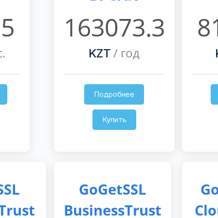
.5
163073.3
8
.
/ год
KZT
Подробнее
Купить
SSL
GoGetSSL
Go
Trust
BusinessTrust
Cl